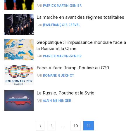
PAR
PATRICK MARTIN-GENIER
La marche en avant des régimes totalitaires
PAR
JEAN-FRANÇOIS CERVEL
Géopolitique : l’impuissance mondiale face à
la Russie et la Chine
PAR
PATRICK MARTIN-GENIER
Face-à-face Trump-Poutine au G20
PAR
ROMANE GUÉCHOT
La Russie, Poutine et la Syrie
PAR
ALAIN MEININGER
1
…
10
11