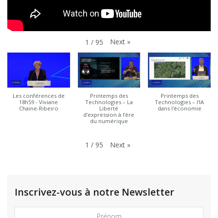
Next
»
1
/
95
Les conférences de
Printemps des
Printemps des
18h59 - Viviane
Technologies – La
Technologies – l'IA
Chaine-Ribeiro
Liberté
dans l'économie
d’expression à l’ère
du numérique
Next
»
1
/
95
Inscrivez-vous à notre Newsletter