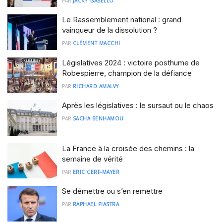
PAR
JACKY ISABELLO
Le Rassemblement national : grand
vainqueur de la dissolution ?
PAR
CLÉMENT MACCHI
Législatives 2024 : victoire posthume de
Robespierre, champion de la défiance
PAR
RICHARD AMALVY
Après les législatives : le sursaut ou le chaos
PAR
SACHA BENHAMOU
La France à la croisée des chemins : la
semaine de vérité
PAR
ERIC CERF-MAYER
Se démettre ou s’en remettre
PAR
RAPHAEL PIASTRA