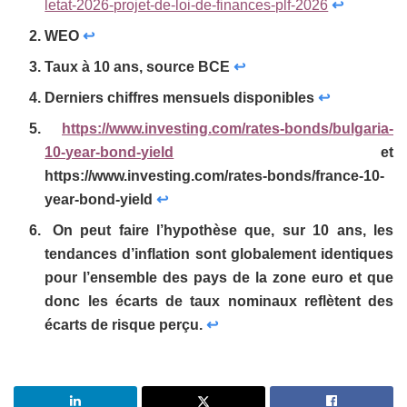
letat-2026-projet-de-loi-de-finances-plf-2026
↩
WEO
↩
Taux à 10 ans, source BCE
↩
Derniers chiffres mensuels disponibles
↩
https://www.investing.com/rates-bonds/bulgaria-
10-year-bond-yield
et
https://www.investing.com/rates-bonds/france-10-
year-bond-yield
↩
On peut faire l’hypothèse que, sur 10 ans, les
tendances d’inflation sont globalement identiques
pour l’ensemble des pays de la zone euro et que
donc les écarts de taux nominaux reflètent des
écarts de risque perçu.
↩