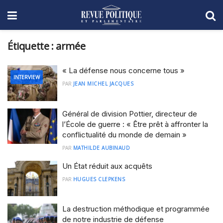
Étiquette :
armée
« La défense nous concerne tous »
INTERVIEW
PAR
JEAN MICHEL JACQUES
Général de division Pottier, directeur de
l’École de guerre : « Être prêt à affronter la
conflictualité du monde de demain »
PAR
MATHILDE AUBINAUD
Un État réduit aux acquêts
PAR
HUGUES CLEPKENS
La destruction méthodique et programmée
de notre industrie de défense