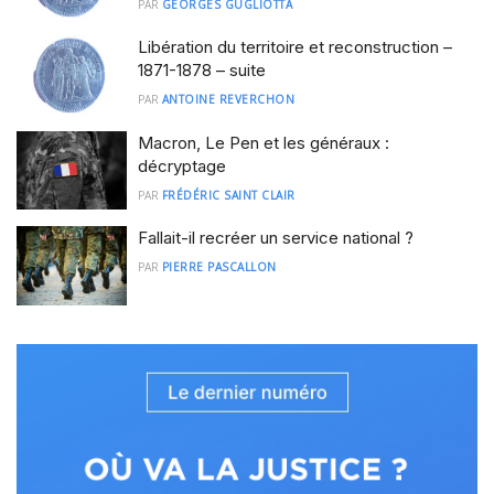
PAR
GEORGES GUGLIOTTA
Libération du territoire et reconstruction –
1871-1878 – suite
PAR
ANTOINE REVERCHON
Macron, Le Pen et les généraux :
décryptage
PAR
FRÉDÉRIC SAINT CLAIR
Fallait-il recréer un service national ?
PAR
PIERRE PASCALLON