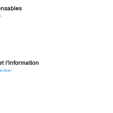
onsables
I
t l’information
 BUREAU