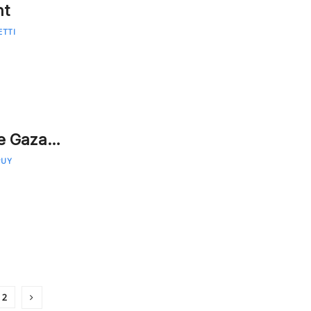
nt
ETTI
de Gaza…
PUY
2