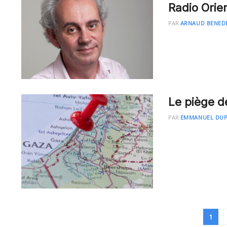
Radio Orie
PAR
ARNAUD BENED
Le piège 
PAR
EMMANUEL DU
1