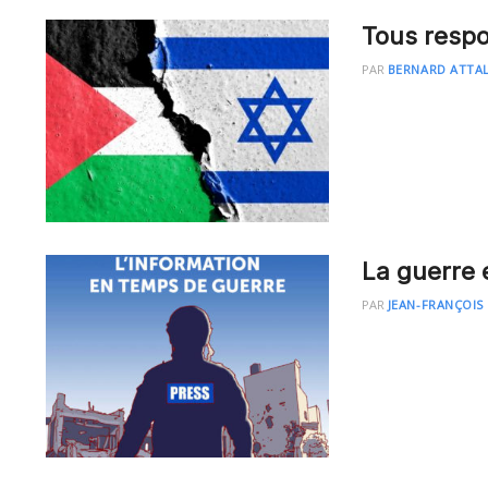
Tous resp
PAR
BERNARD ATTAL
La guerre e
PAR
JEAN-FRANÇOIS