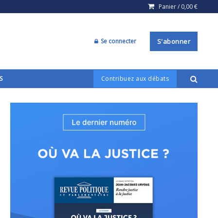
Panier /
0,00
€
Se connecter
S'abonner
S
Contribuez aux débats