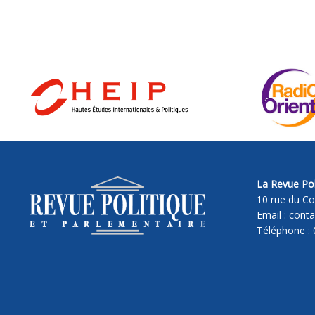
La Revue Pol
10 rue du Co
Email : cont
Téléphone : 