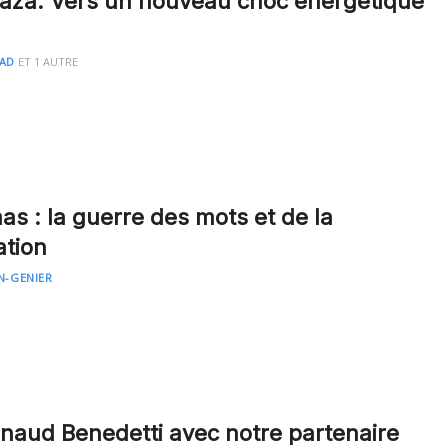
aza: Vers un nouveau choc énergétique
AAD
ET
1 AUTRE
as : la guerre des mots et de la
tion
N-GENIER
Arnaud Benedetti avec notre partenaire