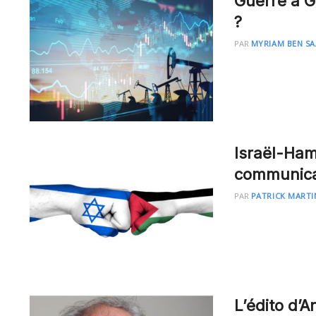
Guerre à G
?
PAR
MYRIAM BEN S
Israël-Ham
communica
PAR
PATRICK MARTI
L’édito d’