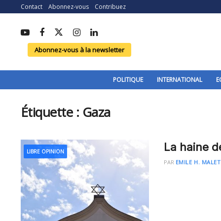
Contact
Abonnez-vous
Contribuez
Abonnez-vous à la newsletter
POLITIQUE
INTERNATIONAL
E
Étiquette :
Gaza
La haine de
LIBRE OPINION
PAR
EMILE H. MALET