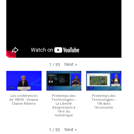
Next
»
1
/
95
Les conférences
Printemps des
Printemps des
de 18h59 - Viviane
Technologies –
Technologies –
Chaine-Ribeiro
La Liberté
l'IA dans
d’expression à
l'économie
l’ère du
numérique
Next
»
1
/
95