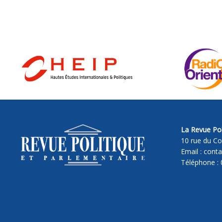
La Revue Pol
10 rue du Co
Email : cont
Téléphone : 