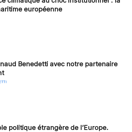
e climatique au choc institutionnel : la
maritime européenne
Arnaud Benedetti avec notre partenaire
nt
ETTI
le politique étrangère de l’Europe.