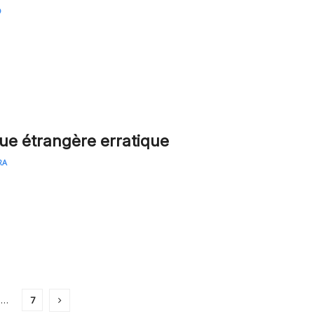
D
que étrangère erratique
RA
…
7