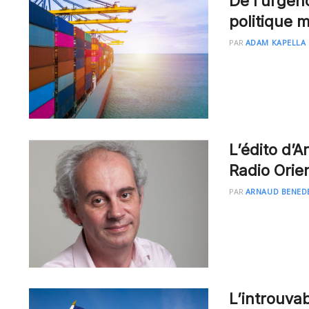
De l’urgenc
politique 
PAR
ADAM KAPELLA
L’édito d’
Radio Orie
PAR
ARNAUD BENED
L’introuvab