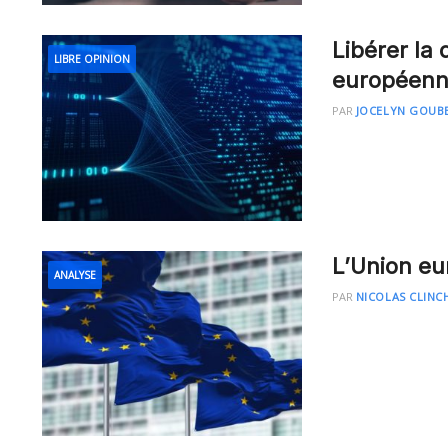
Libérer la 
LIBRE OPINION
européen
PAR
JOCELYN GOUB
L’Union eu
ANALYSE
PAR
NICOLAS CLIN