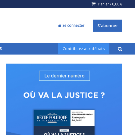
Panier /
0,00
€
Se connecter
S'abonner
S
Contribuez aux débats