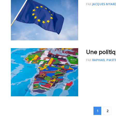
PAR
JACQUES MYAR
Une politi
PAR
RAPHAEL PIAST
1
2