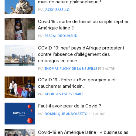
mais de nature philosophique !
PAR
JACKY ISABELLO
Covid 19 : sortie de tunnel ou simple répit en
Amérique latine ?
PAR
PASCAL DROUHAUD
COVID-19: neuf pays d’Afrique protestent
contre l’absence d’allégement des
embargos en cours
PAR
THOMAS FLICHY DE LA NEUVILLE
ET
3 AUTRE
COVID 19 : Entre « rêve géorgien » et
cauchemar américain.
PAR
GEORGES ESTIEVENART
Faut-il avoir peur de la Covid ?
PAR
DOMINIQUE ANDOLFATTO
ET
1 AUTRE
Covid-19 en Amérique latine : « business as