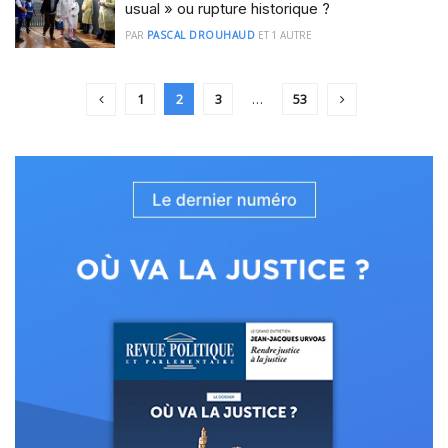
usual » ou rupture historique ?
PAR
PASCAL DROUHAUD
ET
1 AUTRE
1
2
3
…
53