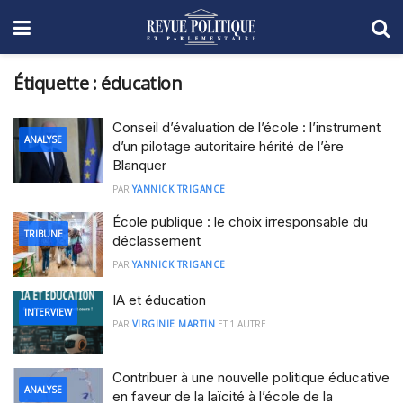
Étiquette :
éducation
Conseil d’évaluation de l’école : l’instrument
ANALYSE
d’un pilotage autoritaire hérité de l’ère
Blanquer
PAR
YANNICK TRIGANCE
École publique : le choix irresponsable du
TRIBUNE
déclassement
PAR
YANNICK TRIGANCE
IA et éducation
INTERVIEW
PAR
VIRGINIE MARTIN
ET
1 AUTRE
Contribuer à une nouvelle politique éducative
ANALYSE
en faveur de la laïcité à l’école de la