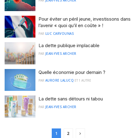
PAR
JEAN-YVES ARCHER
Pour éviter un péril jeune, investissons dans
l’avenir « quoi qu’il en coûte » !
PAR
LUC CARVOUNAS
La dette publique implacable
PAR
JEAN-YVES ARCHER
Quelle économie pour demain ?
PAR
AURORE LALUCQ
ET
1 AUTRE
La dette sans détours ni tabou
PAR
JEAN-YVES ARCHER
1
2