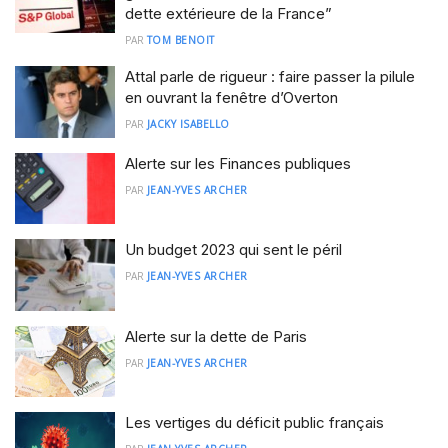
dette extérieure de la France”
PAR
TOM BENOIT
Attal parle de rigueur : faire passer la pilule
en ouvrant la fenêtre d’Overton
PAR
JACKY ISABELLO
Alerte sur les Finances publiques
PAR
JEAN-YVES ARCHER
Un budget 2023 qui sent le péril
PAR
JEAN-YVES ARCHER
Alerte sur la dette de Paris
PAR
JEAN-YVES ARCHER
Les vertiges du déficit public français