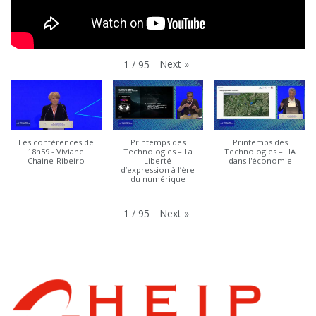
Next
»
1
/
95
Les conférences de
Printemps des
Printemps des
18h59 - Viviane
Technologies – La
Technologies – l'IA
Chaine-Ribeiro
Liberté
dans l'économie
d’expression à l’ère
du numérique
Next
»
1
/
95