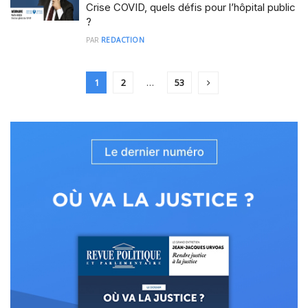
Crise COVID, quels défis pour l’hôpital public
?
PAR
REDACTION
1
2
…
53