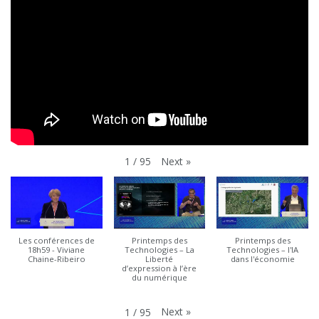
Next
»
1
/
95
Les conférences de
Printemps des
Printemps des
18h59 - Viviane
Technologies – La
Technologies – l'IA
Chaine-Ribeiro
Liberté
dans l'économie
d’expression à l’ère
du numérique
Next
»
1
/
95