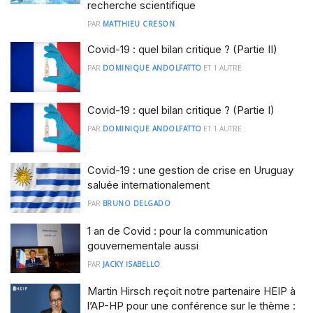
recherche scientifique
PAR
MATTHIEU CRESON
Covid-19 : quel bilan critique ? (Partie II)
PAR
DOMINIQUE ANDOLFATTO
ET
1 AUTRE
Covid-19 : quel bilan critique ? (Partie I)
PAR
DOMINIQUE ANDOLFATTO
ET
1 AUTRE
Covid-19 : une gestion de crise en Uruguay
saluée internationalement
PAR
BRUNO DELGADO
1 an de Covid : pour la communication
gouvernementale aussi
PAR
JACKY ISABELLO
Martin Hirsch reçoit notre partenaire HEIP à
l’AP-HP pour une conférence sur le thème :