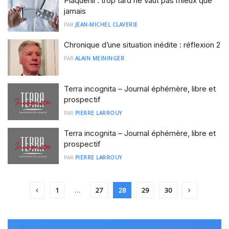
Plaquenil : trop tard ne vaut pas mieux que
jamais
PAR
JEAN-MICHEL CLAVERIE
Chronique d’une situation inédite : réflexion 2
PAR
ALAIN MEININGER
Terra incognita – Journal éphémère, libre et
prospectif
PAR
PIERRE LARROUY
Terra incognita – Journal éphémère, libre et
prospectif
PAR
PIERRE LARROUY
1
…
27
28
29
30