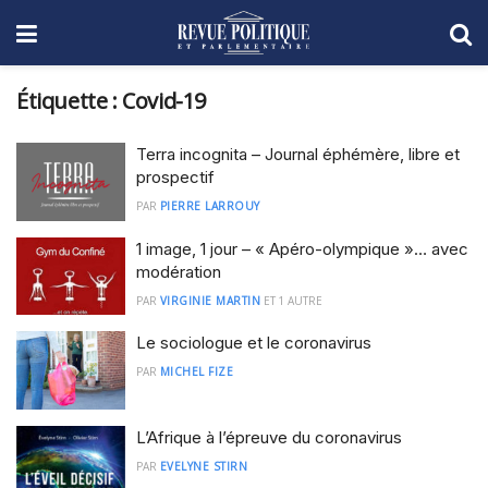
Étiquette :
Covid-19
Terra incognita – Journal éphémère, libre et
prospectif
PAR
PIERRE LARROUY
1 image, 1 jour – « Apéro-olympique »… avec
modération
PAR
VIRGINIE MARTIN
ET
1 AUTRE
Le sociologue et le coronavirus
PAR
MICHEL FIZE
L’Afrique à l’épreuve du coronavirus
PAR
EVELYNE STIRN